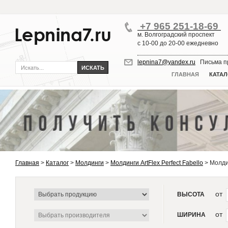
+7 965 251-18-69
м. Волгоградский проспект
с 10-00 до 20-00 ежедневно
lepnina7@yandex.ru
Письма пр
ГЛАВНАЯ
КАТАЛ
Главная
>
Каталог
>
Молдинги
>
Молдинги ArtFlex Perfect Fabello
>
Молди
от
ВЫСОТА
от
ШИРИНА