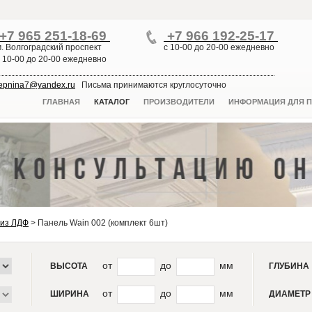
+7 965 251-18-69
+7 966 192-25-17
м. Волгоградский проспект
с 10-00 до 20-00 ежедневно
с 10-00 до 20-00 ежедневно
lepnina7@yandex.ru
Письма принимаются круглосуточно
ГЛАВНАЯ
КАТАЛОГ
ПРОИЗВОДИТЕЛИ
ИНФОРМАЦИЯ ДЛЯ П
 из ЛДФ
>
Панель Wain 002 (комплект 6шт)
от
до
мм
ВЫСОТА
ГЛУБИНА
от
до
мм
ШИРИНА
ДИАМЕТР