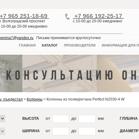
+7 965 251-18-69
+7 966 192-25-17
м. Волгоградский проспект
с 10-00 до 20-00 ежедневно
с 10-00 до 20-00 ежедневно
lepnina7@yandex.ru
Письма принимаются круглосуточно
ГЛАВНАЯ
КАТАЛОГ
ПРОИЗВОДИТЕЛИ
ИНФОРМАЦИЯ ДЛЯ П
ы, пъедестал
>
Колонны
>
Колонны из полиуретана Perfect N2030-4 W
от
до
мм
ВЫСОТА
ГЛУБИНА
от
до
мм
ШИРИНА
ДИАМЕТР