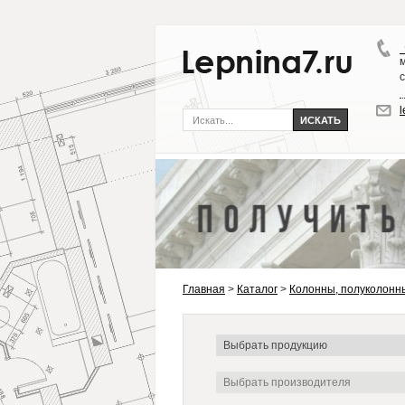
Главная
>
Каталог
>
Колонны, полуколонн