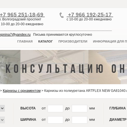
+7 965 251-18-69
+7 966 192-25-17
м. Волгоградский проспект
с 10-00 до 20-00 ежедневно
с 10-00 до 20-00 ежедневно
lepnina7@yandex.ru
Письма принимаются круглосуточно
ГЛАВНАЯ
КАТАЛОГ
ПРОИЗВОДИТЕЛИ
ИНФОРМАЦИЯ ДЛЯ П
>
Карнизы с орнаментом
>
Карнизы из полиуретана ARTFLEX NEW GA81040 
от
до
мм
ВЫСОТА
ГЛУБИНА
от
до
мм
ШИРИНА
ДИАМЕТР