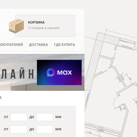
КОРЗИНА
0
товаров
в корзине
ОКУПАТЕЛЕЙ
ДОСТАВКА
ГДЕ КУПИТЬ
A
от
до
мм
от
до
мм