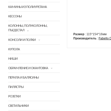
КАМИНЫ ИЗ ПОЛИУРЕТАНА
КЕССОНЫ
КОЛОННЫ, ПОЛУКОЛОННЫ,
ПЪЕДЕСТАЛ
Размер
: 115*154*16мм
Производитель
:
Fabello 
КОНСОЛИ И ПОЛКИ
КУПОЛА
НИШИ
ОБРАМЛЕНИЕ И ОКАНТОВКА
ПЕРИЛА И БАЛЯСИНЫ
ПИЛЯСТРЫ
РОЗЕТКИ
СВЕТИЛЬНИКИ