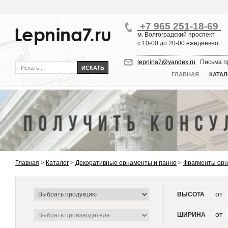
+7 965 251-18-69
м. Волгоградский проспект
с 10-00 до 20-00 ежедневно
lepnina7@yandex.ru
Письма пр
ГЛАВНАЯ
КАТАЛ
Главная
>
Каталог
>
Декоративные орнаменты и панно
>
Фрагменты ор
от
ВЫСОТА
от
ШИРИНА