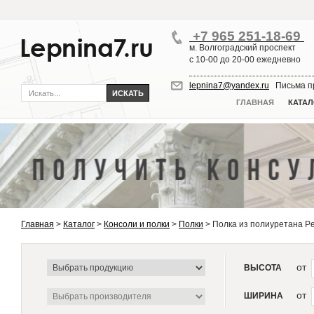
+7 965 251-18-69
м. Волгоградский проспект
с 10-00 до 20-00 ежедневно
lepnina7@yandex.ru
Письма пр
ГЛАВНАЯ
КАТАЛ
Главная
>
Каталог
>
Консоли и полки
>
Полки
>
Полка из полиуретана Pe
от
ВЫСОТА
от
ШИРИНА