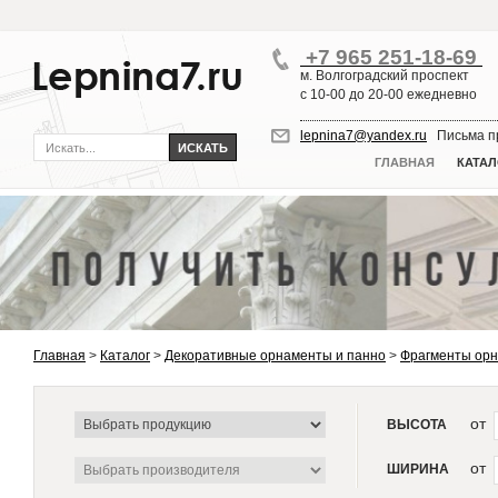
+7 965 251-18-69
м. Волгоградский проспект
с 10-00 до 20-00 ежедневно
lepnina7@yandex.ru
Письма пр
ГЛАВНАЯ
КАТАЛ
Главная
>
Каталог
>
Декоративные орнаменты и панно
>
Фрагменты ор
от
ВЫСОТА
от
ШИРИНА