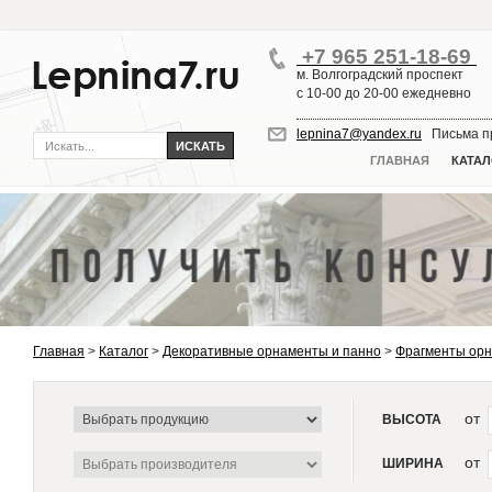
+7 965 251-18-69
м. Волгоградский проспект
с 10-00 до 20-00 ежедневно
lepnina7@yandex.ru
Письма пр
ГЛАВНАЯ
КАТАЛ
Главная
>
Каталог
>
Декоративные орнаменты и панно
>
Фрагменты ор
от
ВЫСОТА
от
ШИРИНА