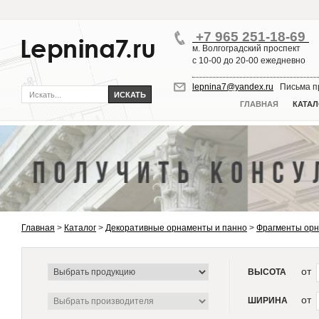
+7 965 251-18-69
м. Волгоградский проспект
с 10-00 до 20-00 ежедневно
lepnina7@yandex.ru
Письма пр
ГЛАВНАЯ
КАТАЛ
Главная
>
Каталог
>
Декоративные орнаменты и панно
>
Фрагменты ор
от
ВЫСОТА
от
ШИРИНА