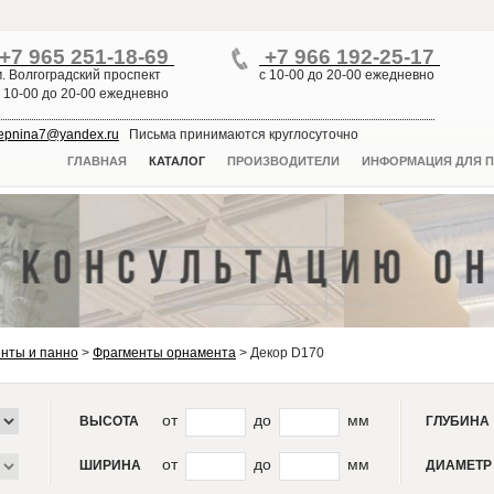
+7 965 251-18-69
+7 966 192-25-17
м. Волгоградский проспект
с 10-00 до 20-00 ежедневно
с 10-00 до 20-00 ежедневно
lepnina7@yandex.ru
Письма принимаются круглосуточно
ГЛАВНАЯ
КАТАЛОГ
ПРОИЗВОДИТЕЛИ
ИНФОРМАЦИЯ ДЛЯ П
нты и панно
>
Фрагменты орнамента
>
Декор D170
от
до
мм
ВЫСОТА
ГЛУБИНА
от
до
мм
ШИРИНА
ДИАМЕТР