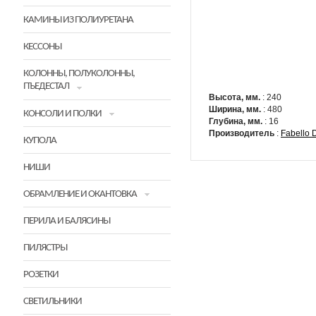
КАМИНЫ ИЗ ПОЛИУРЕТАНА
КЕССОНЫ
КОЛОННЫ, ПОЛУКОЛОННЫ,
ПЪЕДЕСТАЛ
Высота, мм.
: 240
Ширина, мм.
: 480
КОНСОЛИ И ПОЛКИ
Глубина, мм.
: 16
Производитель
:
Fabello 
КУПОЛА
НИШИ
ОБРАМЛЕНИЕ И ОКАНТОВКА
ПЕРИЛА И БАЛЯСИНЫ
ПИЛЯСТРЫ
РОЗЕТКИ
СВЕТИЛЬНИКИ