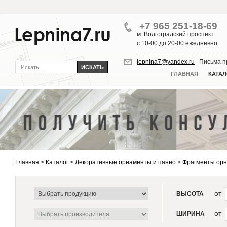
+7 965 251-18-69
м. Волгоградский проспект
с 10-00 до 20-00 ежедневно
lepnina7@yandex.ru
Письма пр
ГЛАВНАЯ
КАТАЛ
Главная
>
Каталог
>
Декоративные орнаменты и панно
>
Фрагменты ор
от
ВЫСОТА
от
ШИРИНА